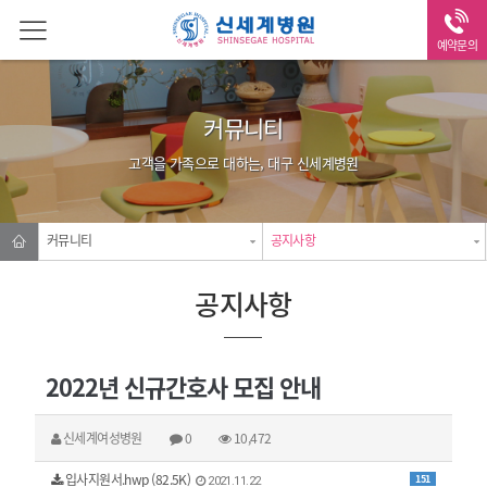
예약문의
커뮤니티
고객을 가족으로 대하는, 대구 신세계병원
커뮤니티
공지사항
공지사항
2022년 신규간호사 모집 안내
신세계여성병원
0
10,472
입사지원서.hwp (82.5K)
151
2021.11.22