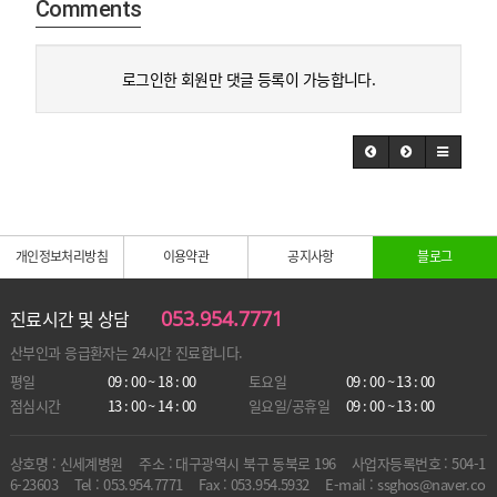
Comments
로그인한 회원만 댓글 등록이 가능합니다.
개인정보처리방침
이용약관
공지사항
블로그
053.954.7771
진료시간 및 상담
산부인과 응급환자는
24시간 진료합니다.
평일
09 : 00 ~ 18 : 00
토요일
09 : 00 ~ 13 : 00
점심시간
13 : 00 ~ 14 : 00
일요일/공휴일
09 : 00 ~ 13 : 00
상호명 : 신세계병원
주소 : 대구광역시 북구 동북로 196
사업자등록번호 : 504-1
6-23603
Tel : 053.954.7771
Fax : 053.954.5932
E-mail : ssghos@naver.co