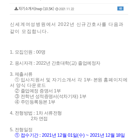
자기소개서.hwp (10.5K)
60
2021.11.22
신세계여성병
원에서
2022
년 신규간호사를 다음과
같이 모집합니다
.
1.
모집인원
: 00
명
2.
응시자격
: 2022
년 간호대학
(
교
)
졸업예정자
3.
제출서류
①
입사지원서 및 자기소개서 각
1
부
-
본원
홈페이지에
서 양식
다운로드
②
졸업예정 증명서
1
부
③
전학년 성적증명서
(
석차기재
) 1
부
④
주민등록등본
1
부
4.
전형방법
: 1
차 서류전형
2
차 면접
5.
전형일정
①
접수기간
: 2021
년
12
월
01
일
(
수
) ~ 2021
년
12
월 1
8
일