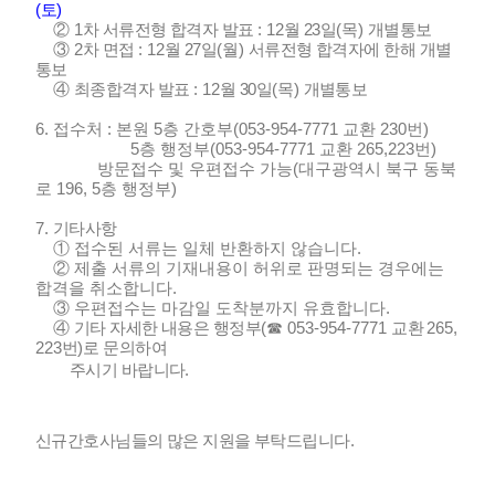
(
토
)
②
1
차 서류전형 합격자 발표
: 12
월 23
일
(
목
)
개별통보
③
2
차 면접
: 12
월 27
일
(
월
)
서류전형 합격자에 한해 개별
통보
④
최종합격자 발표
: 12
월 30
일
(
목
)
개별통보
6.
접수처
:
본원
5층 간호부(053-954-7771 교환 230번)
5층 행정부(053-954-7771 교환 265,223번)
방문접수 및 우편접수 가능
(
대구광역시 북구 동북
로
196, 5
층 행정부
)
7.
기타사항
①
접수된 서류는 일체 반환하지 않습니다
.
②
제출 서류의 기재내용이 허위로 판명되는 경우에는
합격을 취소합니다
.
③
우편접수는 마감일 도착분까지 유효합니다
.
④
기타 자세한 내용은 행정부
(
☎
053-954-7771
교환
265,
223
번
)
로 문의하여
주시기 바랍니다.
신규간호사님들의 많은 지원을 부탁드립니다.