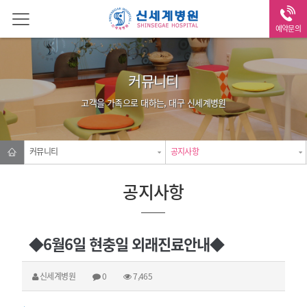
예약문의
커뮤니티
고객을 가족으로 대하는, 대구 신세계병원
커뮤니티
공지사항
공지사항
◆6월6일 현충일 외래진료안내◆
신세계병원
0
7,465