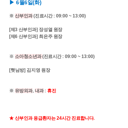
▶ 6
월6
일
(화
)
※
산부인과
​
(
진료시간
: 09:00 ~ 13:00)
[
제3
산부인과
] 장성열
원장
[
제6
산부인과
] 최은주
원장
※
소아청소년과
(
진료시간
: 09:00 ~ 13:00)
[햇
님방
] 김지영
원장
※
유방외과
,
내과
:
휴진
★
산부인과 응급환자는
24
시간 진료합니다
.